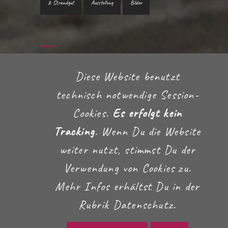
8. Strandgut
Ausstellung
Bilder
TEXT-SUCHE
Diese Website benutzt
technisch notwendige Session-
Cookies.
Es erfolgt kein
Tracking
. Wenn Du die Website
weiter nutzt, stimmst Du der
Verwendung von Cookies zu.
IMPRESSUM
DATENSCHUTZ
Mehr Infos erhältst Du in der
Rubrik Datenschutz.
© DAS COPYRIGHT LIEGT BEI
CLAUS DIVENTRES
.