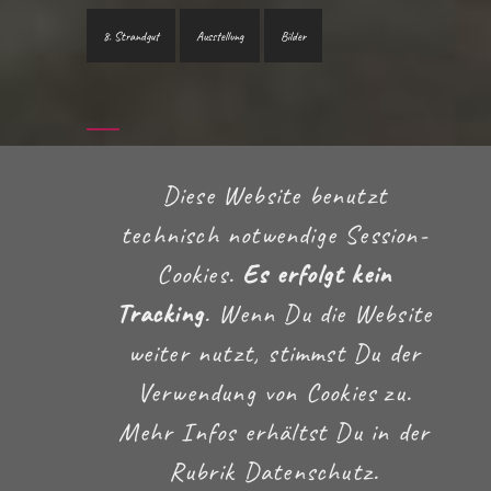
8. Strandgut
Ausstellung
Bilder
TEXT-SUCHE
Diese Website benutzt
technisch notwendige Session-
Cookies.
Es erfolgt kein
Tracking
. Wenn Du die Website
weiter nutzt, stimmst Du der
Verwendung von Cookies zu.
IMPRESSUM
DATENSCHUTZ
Mehr Infos erhältst Du in der
Rubrik Datenschutz.